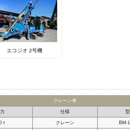
エコジオ 2号機
クレーン車
力
仕様
型
0ｔ
クレーン
BM-1