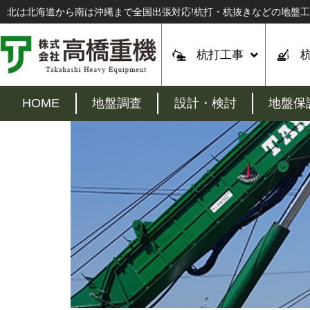
北は北海道から南は沖縄まで全国出張対応!杭打・杭抜きなどの地盤
杭打工事
HOME
地盤調査
設計・検討
地盤保