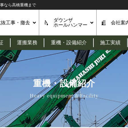
工事なら高橋重機まで
ダウンザ
杭抜工事・撤去
会社案
ホールハンマー
証
運搬業務
重機・設備紹介
施工実績
重機・設備紹介
Heavy equipment & Facility