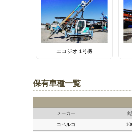
エコジオ 1号機
保有車種一覧
メーカー
能
コベルコ
10