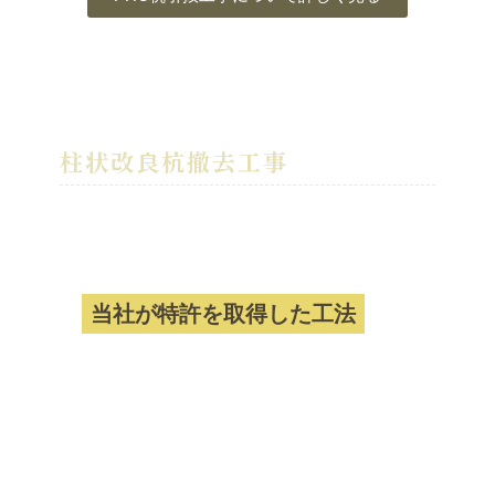
柱状改良杭撤去工事
柱状改良杭撤去工事について
当社が特許を取得した工法
2003年1月に土地の不動産鑑定評価基準
が改正されました。
地中埋設物や土壌汚染物質が土地評価の
鑑定時に減点対象になるのです。