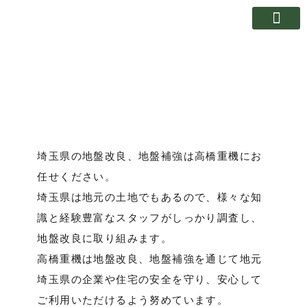
各種杭抜工事・撤去
各種杭打施工
その他業務
施工実績
会社案内
埼玉県の地盤改良
埼玉県の地盤改良、地盤補強は高橋重機にお
任せください。
埼玉県は地元の土地でもあるので、様々な知
識と経験豊富なスタッフがしっかり調査し、
地盤改良に取り組みます。
高橋重機は地盤改良、地盤補強を通じて地元
埼玉県の企業や住宅の安全を守り、安心して
ご利用いただけるよう努めています。