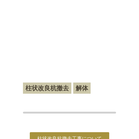
いずれ必要なくなった地中にあるセメ
ント系杭を地中埋設物として撤去する
必要が必ず出てきます。
又、その杭は産業廃棄物として処分し
なければなりません。
高橋重機では柱状改良杭をスムーズに
撤去するDMP工法を開発し、皆様の
困ったにお応えしています！
柱状改良杭撤去
解体
柱状改良杭撤去工事について