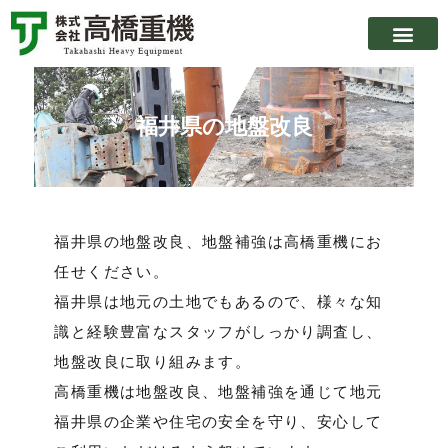
各種杭抜工事・撤去
各種杭打施工
その他業務
施工実績
会社案内
福井県の地盤改良
福井県の地盤改良、地盤補強は高橋重機にお
任せください。
福井県は地元の土地でもあるので、様々な知
識と経験豊富なスタッフがしっかり調査し、
地盤改良に取り組みます。
高橋重機は地盤改良、地盤補強を通じて地元
福井県の企業や住宅の安全を守り、安心して