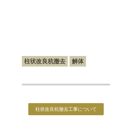
又、その杭は産業廃棄物として処分しな
ければなりません。
高橋重機では柱状改良杭をスムーズに撤
去するDMP工法を開発し、皆様の困っ
たにお応えしています！
柱状改良杭撤去
解体
柱状改良杭撤去工事について