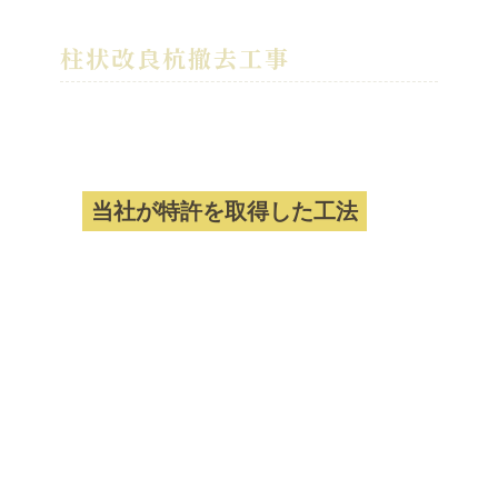
柱状改良杭撤去工事
柱状改良杭撤去工事について
当社が特許を取得した工法
2003年1月に土地の不動産鑑定評価基準
が改正されました。
地中埋設物や土壌汚染物質が土地評価の
鑑定時に減点対象になるのです。
現在、一般的にセメント系の改良工事が
多く、まさに地中埋設物の対象となり土
地そのももの地価下落に繋がるとも言わ
れてます。